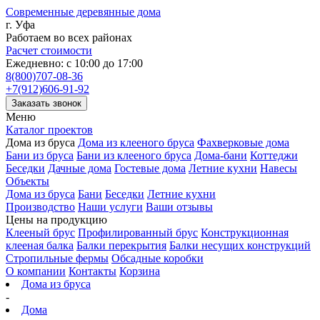
Современные деревянные дома
г. Уфа
Работаем во всех районах
Расчет стоимости
Ежедневно: с 10:00 до 17:00
8(800)707-08-36
+7(912)606-91-92
Заказать звонок
Меню
Каталог проектов
Дома из бруса
Дома из клееного бруса
Фахверковые дома
Бани из бруса
Бани из клееного бруса
Дома-бани
Коттеджи
Беседки
Дачные дома
Гостевые дома
Летние кухни
Навесы
Объекты
Дома из бруса
Бани
Беседки
Летние кухни
Производство
Наши услуги
Ваши отзывы
Цены на продукцию
Клееный брус
Профилированный брус
Конструкционная
клееная балка
Балки перекрытия
Балки несущих конструкций
Стропильные фермы
Обсадные коробки
О компании
Контакты
Корзина
Дома из бруса
-
Дома